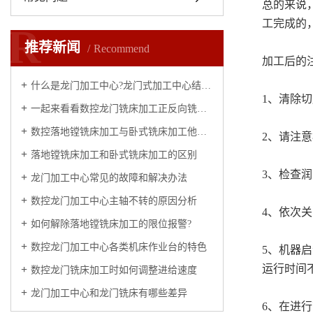
总的来说
工完成的
R
推荐新闻
Recommend
加工后的
什么是龙门加工中心?龙门式加工中心结构及用处
1、清除
一起来看看数控龙门铣床加工正反向铣削的优缺点以及如何进行选择
数控落地镗铣床加工与卧式铣床加工他俩之间的区别是什么
2、请注
落地镗铣床加工和卧式铣床加工的区别
3、检查
龙门加工中心常见的故障和解决办法
数控龙门加工中心主轴不转的原因分析
4、依次
如何解除落地镗铣床加工的限位报警?
数控龙门加工中心各类机床作业台的特色
5、机器
运行时间
数控龙门铣床加工时如何调整进给速度
龙门加工中心和龙门铣床有哪些差异
6、在进