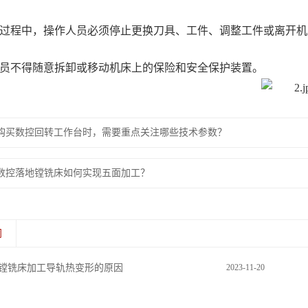
作过程中，操作人员必须停止更换刀具、工件、调整工件或离开机
人员不得随意拆卸或移动机床上的保险和安全保护装置。
购买数控回转工作台时，需要重点关注哪些技术参数？
数控落地镗铣床如何实现五面加工？
闻
镗铣床加工导轨热变形的原因
2023-11-20